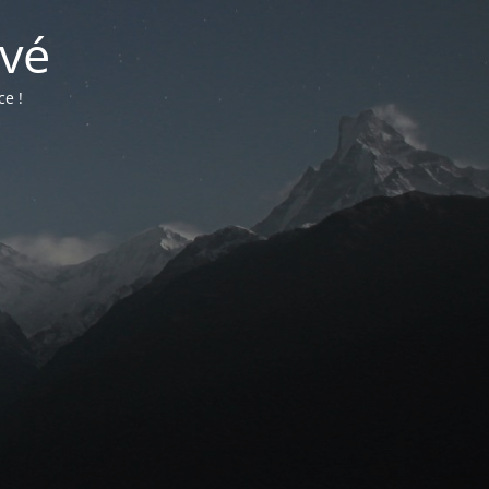
vé
ce !