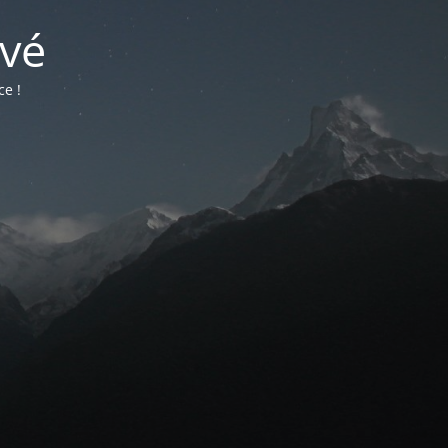
vé
ce !